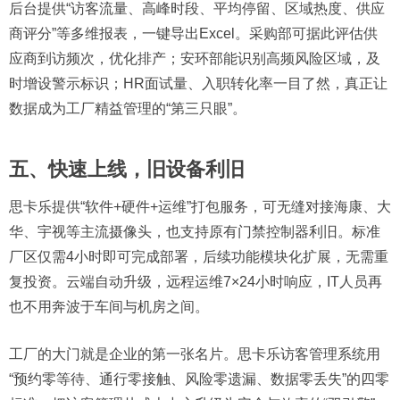
后台提供“访客流量、高峰时段、平均停留、区域热度、供应
商评分”等多维报表，一键导出Excel。采购部可据此评估供
应商到访频次，优化排产；安环部能识别高频风险区域，及
时增设警示标识；HR面试量、入职转化率一目了然，真正让
数据成为工厂精益管理的“第三只眼”。
五、快速上线，旧设备利旧
思卡乐提供“软件+硬件+运维”打包服务，可无缝对接海康、大
华、宇视等主流摄像头，也支持原有门禁控制器利旧。标准
厂区仅需4小时即可完成部署，后续功能模块化扩展，无需重
复投资。云端自动升级，远程运维7×24小时响应，IT人员再
也不用奔波于车间与机房之间。
工厂的大门就是企业的第一张名片。思卡乐访客管理系统用
“预约零等待、通行零接触、风险零遗漏、数据零丢失”的四零