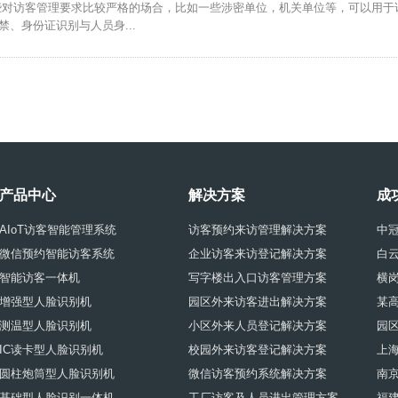
些对访客管理要求比较严格的场合，比如一些涉密单位，机关单位等，可以用于
、身份证识别与人员身...
产品中心
解决方案
成
AIoT访客智能管理系统
访客预约来访管理解决方案
中
微信预约智能访客系统
企业访客来访登记解决方案
白
智能访客一体机
写字楼出入口访客管理方案
横
增强型人脸识别机
园区外来访客进出解决方案
某
测温型人脸识别机
小区外来人员登记解决方案
园
IC读卡型人脸识别机
校园外来访客登记解决方案
上
圆柱炮筒型人脸识别机
微信访客预约系统解决方案
南
基础型人脸识别一体机
工厂访客及人员进出管理方案
福